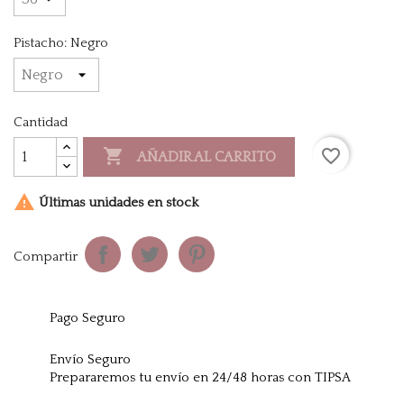
Pistacho: Negro
Cantidad

favorite_border
AÑADIR AL CARRITO

Últimas unidades en stock
Compartir
Pago Seguro
Envío Seguro
Prepararemos tu envío en 24/48 horas con TIPSA