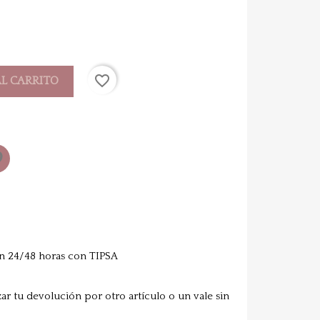
favorite_border
AL CARRITO
n 24/48 horas con TIPSA
zar tu devolución por otro artículo o un vale sin